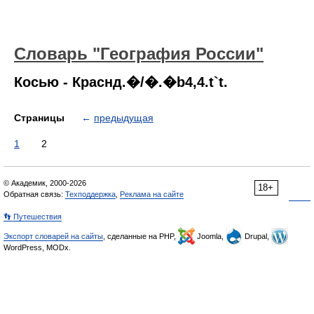
Словарь "География России"
Косью - Краснд.�/�.�b4,4.t`t.
Страницы
←
предыдущая
1
2
© Академик, 2000-2026
18+
Обратная связь:
Техподдержка
,
Реклама на сайте
👣 Путешествия
Экспорт словарей на сайты
, сделанные на PHP,
Joomla,
Drupal,
WordPress, MODx.